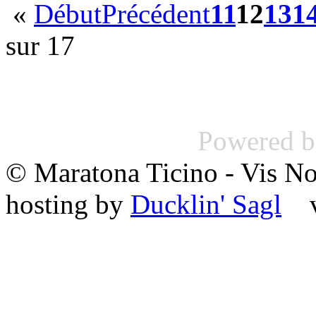
«
Début
Précédent
11
12
13
1
sur 17
Powered 
© Maratona Ticino - Vis 
hosting by
Ducklin' Sagl
va