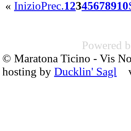
«
Inizio
Prec.
1
2
3
4
5
6
7
8
9
10
Powered 
© Maratona Ticino - Vis 
hosting by
Ducklin' Sagl
va